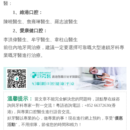
醫：
1、維港口腔：
陳曉醫生、詹雍琳醫生、羅志波醫生
2、愛康健口腔：
李洪偉醫生、牟宇醫生、韋柱山醫生
前往內地牙周治療，建議一定要選擇可靠嘅大型連鎖牙科專
業嘅牙醫進行治療。
溫馨提示：
當文章不能完全解決您的問題時，請點擊在線咨
詢與牙科專家一對一交流！粵語咨詢電話：+852 66372630(香
港)，與專業口腔醫生進行語音交流。
好牙醫以專業的心，做專業的事！現在進行網上預約，享受"
優惠
活動
"，不用排隊，節省您的時間和精力！