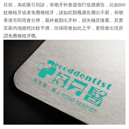
目前，為咗吸引到診，有啲牙科會虛假打低價廣告，比如800
蚊種植牙或者免費種植牙，諸如此類嘅廣告層出不窮，有啲
香港市民唔會分辨，最終被劏出牙科，損失極其慘重。其實
宜家內地雖然比較平價，但係唔會如此之平，更唔會出現所
謂免費種植牙嘅。