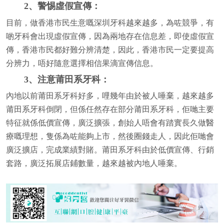
2、警惕虛假宣傳：
目前，做香港市民生意嘅深圳牙科越來越多，為咗競爭，有
啲牙科會出現虛假宣傳，因為兩地存在信息差，即使虛假宣
傳，香港市民都好難分辨清楚，因此，香港市民一定要提高
分辨力，唔好隨意選擇相信果滴宣傳信息。
3、注意莆田系牙科：
內地以前莆田系牙科好多，哩幾年由於被人唾棄，越來越多
莆田系牙科倒閉，但係任然存在部分莆田系牙科，佢哋主要
特征就係低價宣傳，廣泛擴張，創始人唔會有踏實長久做醫
療嘅理想，隻係為咗能夠上市，然後圈錢走人，因此佢哋會
廣泛擴店，完成業績對賭。莆田系牙科由於低價宣傳、行銷
套路，廣泛拓展店鋪數量，越來越被內地人唾棄。