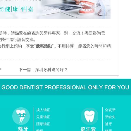
題時，請點擊在線咨詢與牙科專家一對一交流！粵語咨詢電
業口腔醫生進行語音交流。
行網上預約，享受"
優惠活動
"，不用排隊，節省您的時間和精
？
下一篇：
深圳牙科邊間好？
成人矯正
全瓷牙
兒童矯正
牙缺失
隱形矯正
補牙
齙牙
鑲牙