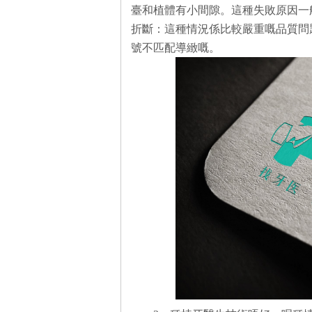
臺和植體有小間隙。這種失敗原因一
折斷：這種情況係比較嚴重嘅品質問
號不匹配導緻嘅。