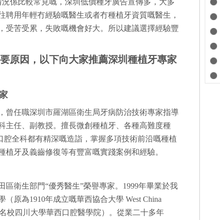
情況係比較常見嘅，深圳低價種牙廣告宣傳多，大多
往聘用年輕冇經驗嘅醫生或者冇種植牙資質嘅醫生，
，受苦受累，失敗嘅機會好大。所以建議選擇經驗豐
要原因，以下向大家推薦深圳種植牙專家
家
，曾任職深圳市羅湖區衛生局牙病防治技術專家指導
科主任、副教授。擅長微創種植牙、各種高難度種
口植牙。喺口腔全科都有精深嘅造詣，掌握多項技術前沿嘅種植
種植牙及義齒修復等有豐富嘅實踐案例和經驗。
區衛生部門“優秀醫生”榮譽專家。1999年畢業於我
為1910年成立嘅華西協合大學 West China
家985、211名校四川大學華西口腔醫學院）。從業二十多年