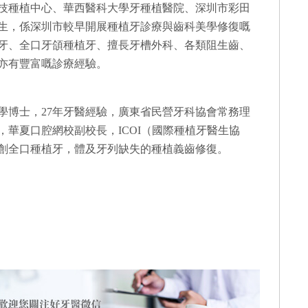
技種植中心、華西醫科大學牙種植醫院、深圳市彩田
生，係深圳市較早開展種植牙診療與齒科美學修復嘅
牙、全口牙頜種植牙、擅長牙槽外科、各類阻生齒、
亦有豐富嘅診療經驗。
學博士，27年牙醫經驗，廣東省民營牙科協會常務理
華夏口腔網校副校長，ICOI（國際種植牙醫生協
創全口種植牙，體及牙列缺失的種植義齒修復。