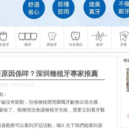
全瓷牙
鑲牙
烤瓷牙
冷光美白
拔牙
牙疼
專
要原因係咩？深圳種植牙專家推薦
佈於：2023-12-15
點：
牙齒沒有鬆動，但係種植體周圍嘅牙齦會出現水腫、
被吸收了。呢種情況會讓種植牙失敗，需要立刻看牙醫
通過觀察可以看到牙冠活動，喺X 光下我們能看到基