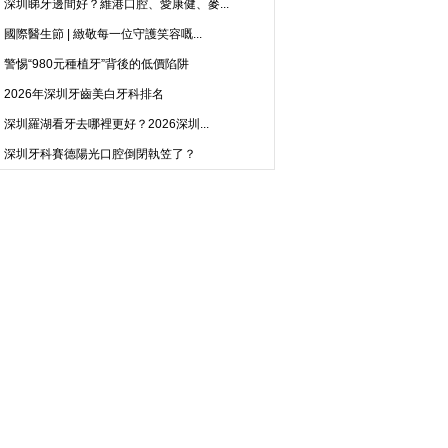
深圳睇牙邊間好？維港口腔、愛康健、麥...
國際醫生節 | 緻敬每一位守護笑容嘅...
警惕“980元種植牙”背後的低價陷阱
2026年深圳牙齒美白牙科排名
深圳羅湖看牙去哪裡更好？2026深圳...
深圳牙科賽德陽光口腔倒閉執笠了？