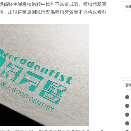
般係醫生喺種植過程中操作不當造成嘅。種植體基臺
在
題，出現這種原因嘅情況係種植牙質量不合格或者型
實