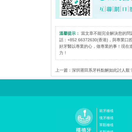
溫馨提示：
當文章不能完全解決您的問
話：+852 66372630(香港)，與專
好牙醫以專業的心，做專業的事！現在進
力！
上一篇：
深圳莆田系牙科點解如此討人厭
前牙種植
後牙種植
單顆種植
多顆種植