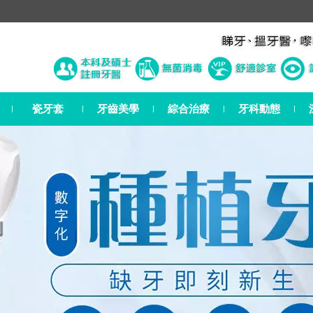
瓷牙套
牙齒美學
綜合治療
牙科動態