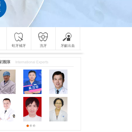
蛀牙補牙
洗牙
牙齦出血
家團隊
International Experts