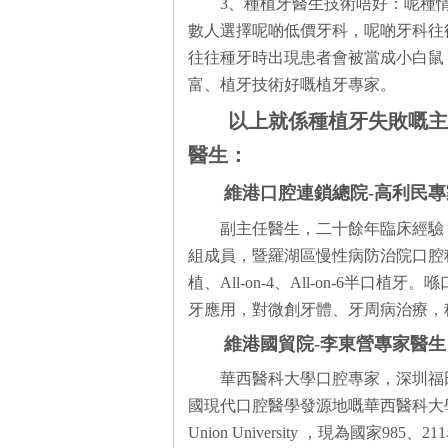
3、種植牙醫生技術唔好：呢種
數人選擇呢啲低價牙科，呢啲牙科往
往往種牙時出現患者會被當成小白鼠
富、植牙技術好嘅植牙專家。
以上就係種植牙失敗嘅主
醫生：
維港口腔連鎖總院-高利民專
副主任醫生，二十餘年臨床經驗
組成員，暨羅湖區慢性病防治院口腔
植、All-on-4、All-on-6半
牙應用，對微創牙體、牙周病治療，
維港國貿院-李東營專家醫生
華西醫科大學口腔專家，深圳福田
國現代口腔醫學發源地嘅華西醫科大學（原
Union University ，現為國