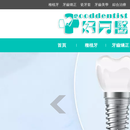
種植牙
牙齒矯正
瓷牙套
牙齒美學
綜合治療
首頁
種植牙
牙齒矯正