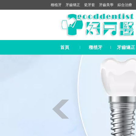
種植牙
牙齒矯正
瓷牙套
牙齒美學
綜合治療
首頁
種植牙
牙齒矯正