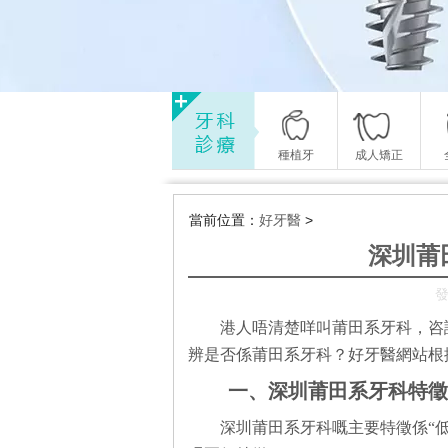
種植牙
成人矯正
當前位置：
好牙醫
>
深圳莆
發
港人唔清楚咩叫莆田系牙科，咨
辨是否係莆田系牙科？好牙醫網站根
一、深圳莆田系牙科特徵
深圳莆田系牙科嘅主要特徵係“低