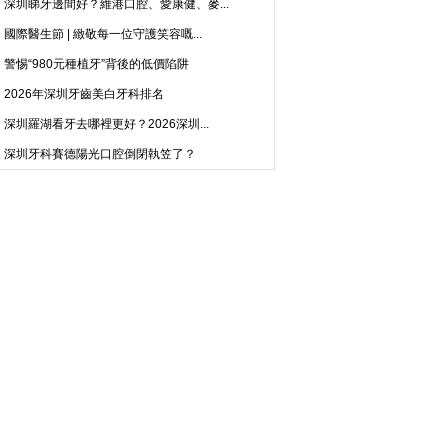
深圳睇牙邊間好？維港口腔、愛康健、麥...
國際醫生節 | 緻敬每一位守護笑容嘅...
警惕“980元種植牙”背後的低價陷阱
2026年深圳牙齒美白牙科排名
深圳羅湖看牙去哪裡更好？2026深圳...
深圳牙科賽德陽光口腔倒閉執笠了？