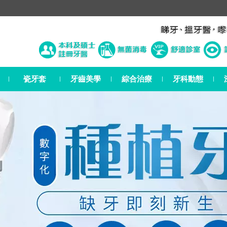
瓷牙套
牙齒美學
綜合治療
牙科動態