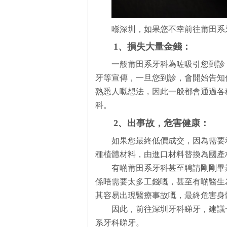
喺深圳，如果您不幸前往莆田系
1、損失大量金錢：
一般莆田系牙科為咗吸引您到診
牙等宣傳，一旦您到診，會開始告知
熟悉人嘅想法，因此一般都會通過各
科。
2、出事故，危害健康：
如果您最終低價成交，因為需要
種植體材料，由進口材料替換為國產
有啲莆田系牙科甚至聘請剛剛畢
係唔需要太多工錢嘅，甚至有啲醫生
其容易出現醫療事故嘅，最終危害身
因此，前往深圳牙科睇牙，建議
系牙科睇牙。