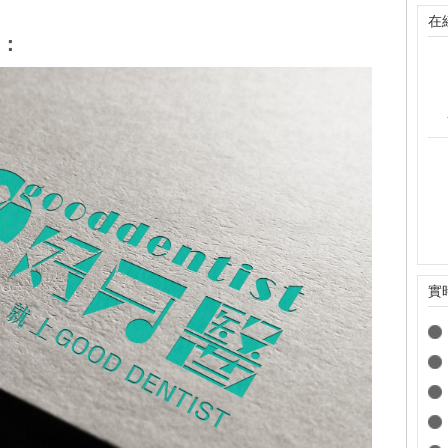
在
：
實