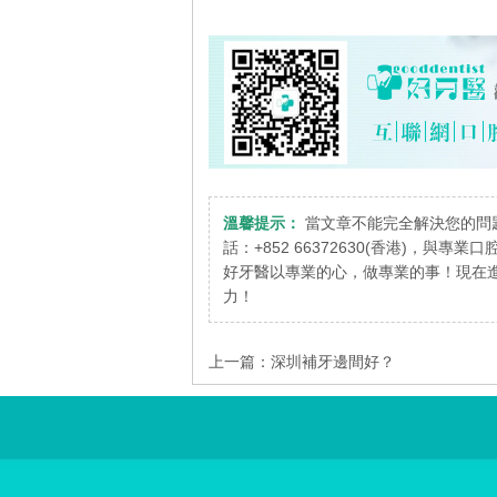
溫馨提示：
當文章不能完全解決您的問
話：+852 66372630(香港)，與專
好牙醫以專業的心，做專業的事！現在進
力！
上一篇：
深圳補牙邊間好？