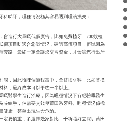
牙科睇牙，哩種情況極其容易遇到哩滴損失：
，會進行大量嘅低價廣告，比如免費植牙、700蚊植
低價項目唔適合您嘅情況，建議高價項目，佢哋因為
種套路，最終一定會讓您交齊資金，才會讓您行出牙
利潤，因此喺哩個過程當中，會替換材料，比如替換
材料，最終成本可以平咗一半以上。
業嘅醫學生進行治療，因為哩種情況下冇經驗嘅醫生
為咗練手，仲需要交錢卑莆田系牙科。哩種情況係極
體健康，甚至出現生命危險。
一定要慎重，多選擇幾家對比，千祈唔好去深圳莆田