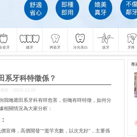
全瓷牙
鑲牙
烤瓷牙
冷光美白
拔牙
牙疼
專
田系牙科特徵係？
佈於：2023-12-26
詢我哋莆田系牙科有咩危害，佢哋有咩特徵，如何分
據相關情況為大家分析：
：
價宣傳，高價開發”“濫竽充數，以次充好”，主要係