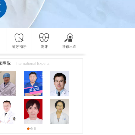
蛀牙補牙
洗牙
牙齦出血
家團隊
International Experts