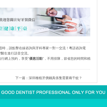
題時，請點擊在線咨詢與牙科專家一對一交流！粵語咨詢電
業口腔醫生進行語音交流。
行網上預約，享受"
優惠活動
"，不用排隊，節省您的時間和精
下一篇：
深圳種植牙價錢真係隻需要兩千蚊？