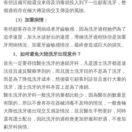
有些設備可能還沒來得及消毒就投入到下一位顧客洗牙，整
個過程存在極大傳染病交叉傳染的風險。
（3）加重病情：
有些顧客存在牙周病或者牙齒敏感，因為洗牙過程她們為了
追求速度，加大水波射出的速度，導緻洗牙過程快但是加重
牙周病情況、加重牙齒敏感情況，最終會造成巨大的損失。
3、如何避免大陸洗牙出現意外？
首先一定要尋找醫生洗牙的連鎖牙科，凡是護士洗牙都是違
法並且違反醫療準則的，而且護士洗牙目的不是為了洗牙，
而是為了降低洗牙成本，然後吸引顧客到診並且進行大量的
洗牙，護士洗牙的牙科本質上是為了推銷。
醫生洗牙的牙科一般洗牙的量都比較少，因為醫生的數量是
有限的，所以不會有存在器械消毒不及時的情況，一般會極
大降低洗牙後出現交叉感染情況，並且醫生手勢更好，同時
還有護士配台，因此洗牙的過程會更加舒服和舒適，不會加
劇牙科病情。