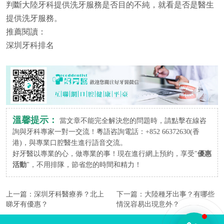
判斷大陸牙科提供洗牙服務是否目的不純，就看是否是醫生
提供洗牙服務。
推薦閱讀：
深圳牙科排名
溫馨提示：
當文章不能完全解決您的問題時，請點擊在線咨
詢與牙科專家一對一交流！粵語咨詢電話：+852 66372630(香
港)，與專業口腔醫生進行語音交流。
好牙醫以專業的心，做專業的事！現在進行網上預約，享受"
優惠
活動
"，不用排隊，節省您的時間和精力！
上一篇：
深圳牙科醫療券？北上
下一篇：
大陸種牙出事？有哪些
睇牙有優惠？
情況容易出現意外？