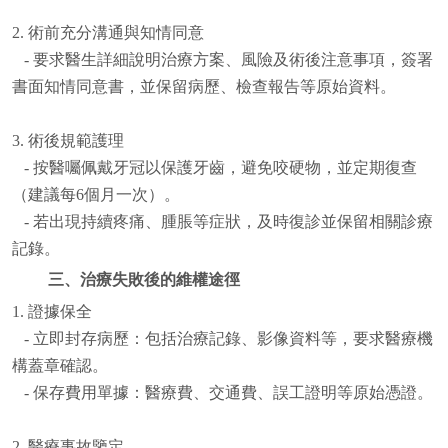
2. 術前充分溝通與知情同意
- 要求醫生詳細說明治療方案、風險及術後注意事項，簽署
書面知情同意書，並保留病歷、檢查報告等原始資料。
3. 術後規範護理
- 按醫囑佩戴牙冠以保護牙齒，避免咬硬物，並定期復查
（建議每6個月一次）。
- 若出現持續疼痛、腫脹等症狀，及時復診並保留相關診療
記錄。
三、治療失敗後的維權途徑
1. 證據保全
- 立即封存病歷：包括治療記錄、影像資料等，要求醫療機
構蓋章確認。
- 保存費用單據：醫療費、交通費、誤工證明等原始憑證。
2. 醫療事故鑒定