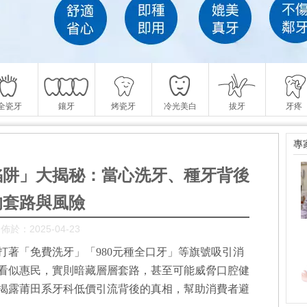
全瓷牙
鑲牙
烤瓷牙
冷光美白
拔牙
牙疼
專
陷阱」大揭秘：當心洗牙、種牙背後
的套路與風險
佈於：2025-04-23
打著「免費洗牙」「980元種全口牙」等旗號吸引消
看似惠民，實則暗藏層層套路，甚至可能威脅口腔健
揭露莆田系牙科低價引流背後的真相，幫助消費者避