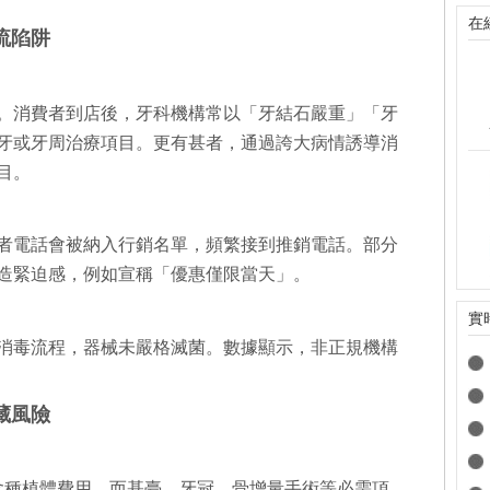
在
流陷阱
。消費者到店後，牙科機構常以「牙結石嚴重」「牙
牙或牙周治療項目。更有甚者，通過誇大病情誘導消
目。
者電話會被納入行銷名單，頻繁接到推銷電話。部分
造緊迫感，例如宣稱「優惠僅限當天」。
實
消毒流程，器械未嚴格滅菌。數據顯示，非正規機構
藏風險
包含種植體費用，而基臺、牙冠、骨增量手術等必需項