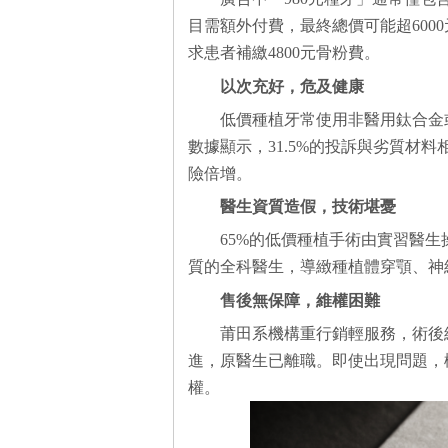
目需額外付費，最終總價可能超600
求患者補繳4800元骨粉費。
以次充好，危及健康
低價種植牙常使用非醫用鈦合金或
數據顯示，31.5%的投訴與劣質材
險倍增。
醫生資質造假，技術堪憂
65%的低價種植手術由實習醫
質的全科醫生，導緻種植體穿顎、神
售後無保障，維權困難
莆田系機構重行銷輕服務，術後
進，原醫生已離職。即使出現問題，
權。