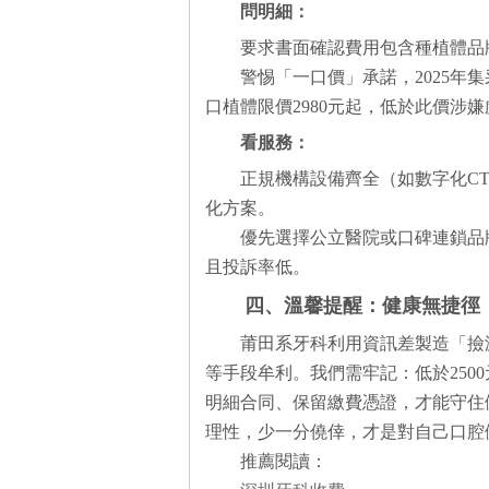
問明細：
要求書面確認費用包含種植體品牌（
警惕「一口價」承諾，2025年
口植體限價2980元起，低於此價涉
看服務：
正規機構設備齊全（如數字化C
化方案。
優先選擇公立醫院或口碑連鎖品
且投訴率低。
四、溫馨提醒：健康無捷徑
莆田系牙科利用資訊差製造「撿
等手段牟利。我們需牢記：低於250
明細合同、保留繳費憑證，才能守住
理性，少一分僥倖，才是對自己口腔
推薦閱讀：