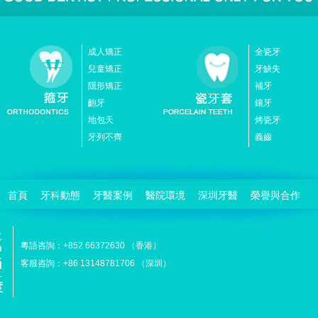
成人矯正
全瓷牙
兒童矯正
牙缺失
隱形矯正
補牙
齙牙
鑲牙
地包天
烤瓷牙
牙列不齊
義齒
首頁
牙科動態
牙醫案例
醫院環境
深圳牙醫
榮譽與合作
粵語咨詢：+852 66372630 （香港）
客服咨詢：+86 13148781706 （深圳）