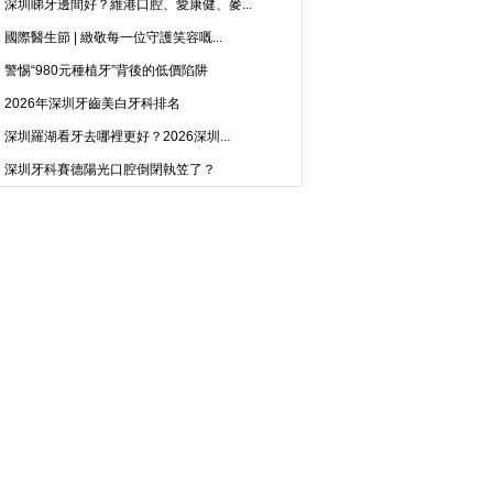
深圳睇牙邊間好？維港口腔、愛康健、麥...
國際醫生節 | 緻敬每一位守護笑容嘅...
警惕“980元種植牙”背後的低價陷阱
2026年深圳牙齒美白牙科排名
深圳羅湖看牙去哪裡更好？2026深圳...
深圳牙科賽德陽光口腔倒閉執笠了？