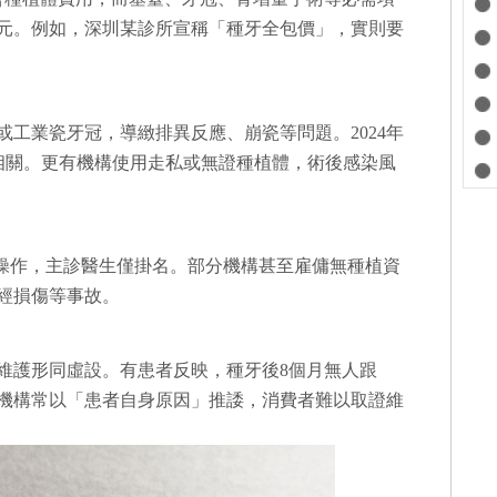
0元。例如，深圳某診所宣稱「種牙全包價」，實則要
工業瓷牙冠，導緻排異反應、崩瓷等問題。2024年
料相關。更有機構使用走私或無證種植體，術後感染風
生操作，主診醫生僅掛名。部分機構甚至雇傭無種植資
經損傷等事故。
維護形同虛設。有患者反映，種牙後8個月無人跟
機構常以「患者自身原因」推諉，消費者難以取證維