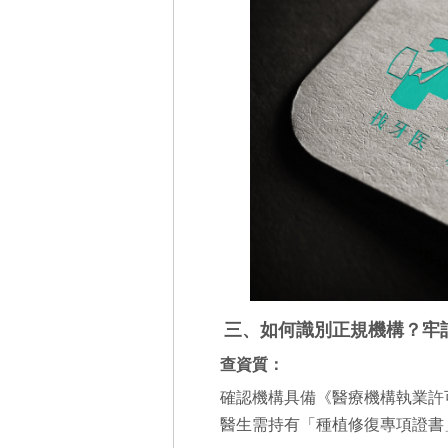
三、如何識別正規機構？牢
查資質：
確認機構具備《醫療機構執業許
醫生需持有「種植修復專項證書