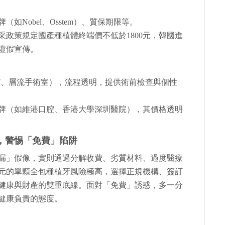
如Nobel、Osstem）、質保期限等。
集采政策規定國產種植體終端價不低於1800元，韓國進
嫌虛假宣傳。
T、層流手術室），流程透明，提供術前檢查與個性
牌（如維港口腔、香港大學深圳醫院），其價格透明
，警惕「免費」陷阱
漏」假像，實則通過分解收費、劣質材料、過度醫療
0元的單顆全包種植牙風險極高，選擇正規機構、簽訂
健康與財產的雙重底線。面對「免費」誘惑，多一分
健康負責的態度。