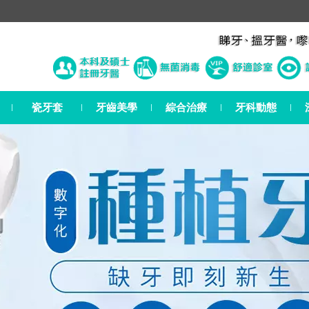
瓷牙套
牙齒美學
綜合治療
牙科動態