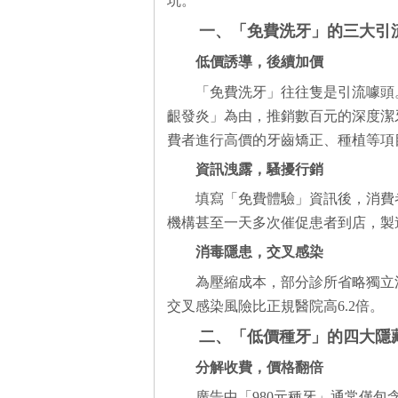
坑。
一、「免費洗牙」的三大引
低價誘導，後續加價
「免費洗牙」往往隻是引流噱頭
齦發炎」為由，推銷數百元的深度潔
費者進行高價的牙齒矯正、種植等項
資訊洩露，騷擾行銷
填寫「免費體驗」資訊後，消費
機構甚至一天多次催促患者到店，製
消毒隱患，交叉感染
為壓縮成本，部分診所省略獨立
交叉感染風險比正規醫院高6.2倍。
二、「低價種牙」的四大隱
分解收費，價格翻倍
廣告中「980元種牙」通常僅