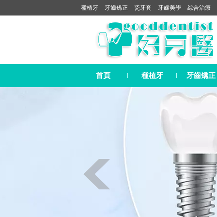
種植牙
牙齒矯正
瓷牙套
牙齒美學
綜合治療
首頁
種植牙
牙齒矯正