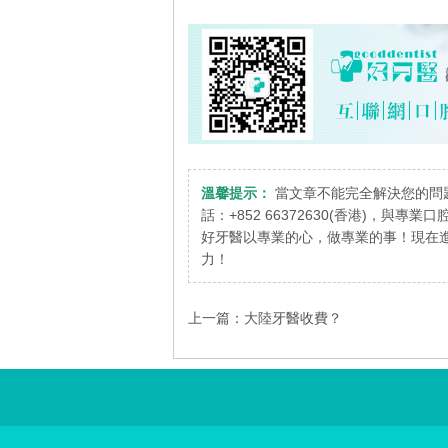
溫馨提示：
當文章不能完全解決您的問
話：+852 66372630(香港)，與專
好牙醫以專業的心，做專業的事！現在進
力！
上一篇：
大陸牙醫收費？