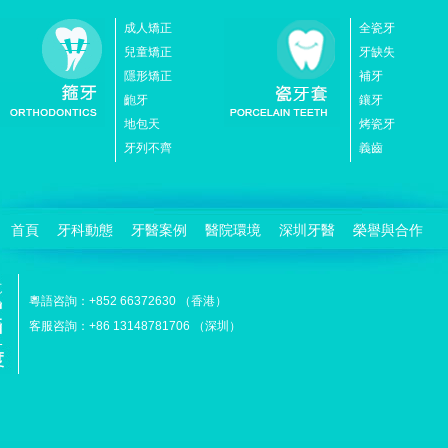
成人矯正
全瓷牙
兒童矯正
牙缺失
隱形矯正
補牙
齙牙
鑲牙
地包天
烤瓷牙
牙列不齊
義齒
首頁
牙科動態
牙醫案例
醫院環境
深圳牙醫
榮譽與合作
粵語咨詢：+852 66372630 （香港）
客服咨詢：+86 13148781706 （深圳）