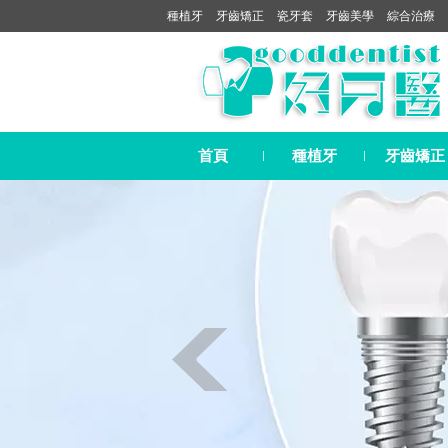
種植牙
牙齒矯正
瓷牙套
牙齒美學
綜合治療
首頁
種植牙
牙齒矯正