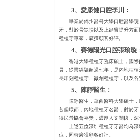
3、愛康健口腔李川：
畢業於錦州醫科大學口腔醫學院
牙，對於骨缺損以及上額竇提升方面
種植牙專家，廣獲顧客好評。
4、賽德陽光口腔張瑜璇
香港大學種植牙臨床碩士，國際
員，從業經驗超過七年，是內地種植
長即刻種植牙、微創種植牙，以及各
5、陳靜醫生：
陳靜醫生，華西醫科大學碩士，
各個環節，內地種植牙名醫，對於牙
得民營協會嘉獎，濃厚人文關懷，深
上述五位深圳種植牙牙醫均為深
位，同時廣獲顧客好評。