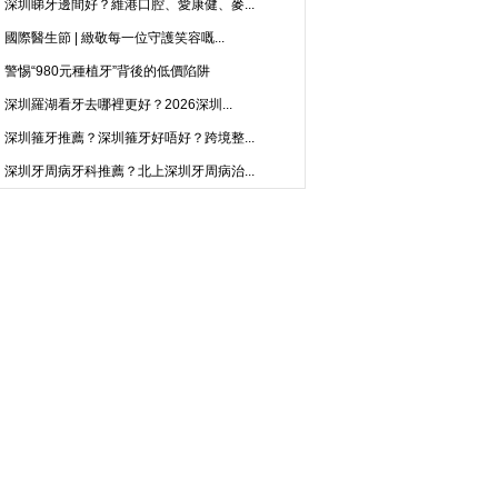
深圳睇牙邊間好？維港口腔、愛康健、麥...
國際醫生節 | 緻敬每一位守護笑容嘅...
警惕“980元種植牙”背後的低價陷阱
深圳羅湖看牙去哪裡更好？2026深圳...
深圳箍牙推薦？深圳箍牙好唔好？跨境整...
深圳牙周病牙科推薦？北上深圳牙周病治...