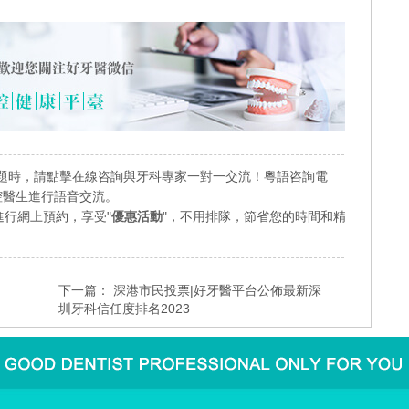
題時，請點擊在線咨詢與牙科專家一對一交流！粵語咨詢電
業口腔醫生進行語音交流。
行網上預約，享受"
優惠活動
"，不用排隊，節省您的時間和精
下一篇：
深港市民投票|好牙醫平台公佈最新深
圳牙科信任度排名2023