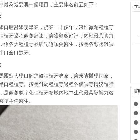
中最為緊要嘅一個項目，主要排名前五如下：
在
：
學口腔醫學院畢業，從業二十多年，深圳微創種植牙
種植牙過程微創舒適，廣獲顧客好評，內地最具實力
，係各大種植牙品牌認證頂尖醫生，擅長各類複雜缺
半口全口缺牙。
：
馬爾默大學口腔進修種植牙專家，廣東省醫學世家，
半口種植牙。擅長對於種植牙過程各個缺牙情況進行
實
，是微創數字化種植牙領域內地中生代最具影響力名
醫院主任醫生。