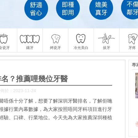
全瓷牙
鑲牙
烤瓷牙
冷光美白
拔牙
牙疼
專
排名？推薦哩幾位牙醫
佈於：2023-11-24
醫唔係十分了解，想要了解深圳牙醫排名，了解佢哋
根據行業內幕數據，為大家按照唔同牙科項目進行牙
經驗、口碑、行業地位。今天先為大家推薦深圳種植