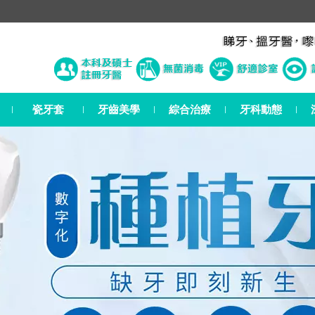
瓷牙套
牙齒美學
綜合治療
牙科動態