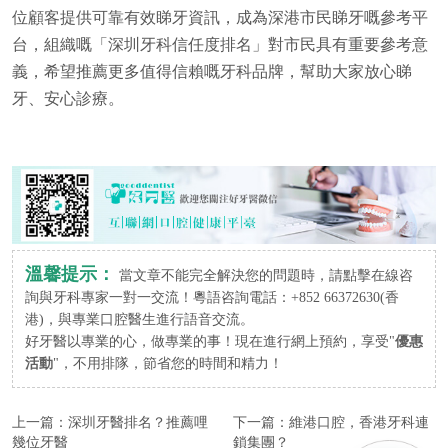
位顧客提供可靠有效睇牙資訊，成為深港市民睇牙嘅參考平
台，組織嘅「深圳牙科信任度排名」對市民具有重要參考意
義，希望推薦更多值得信賴嘅牙科品牌，幫助大家放心睇
牙、安心診療。
溫馨提示：
當文章不能完全解決您的問題時，請點擊在線咨
詢與牙科專家一對一交流！粵語咨詢電話：+852 66372630(香
港)，與專業口腔醫生進行語音交流。
好牙醫以專業的心，做專業的事！現在進行網上預約，享受"
優惠
活動
"，不用排隊，節省您的時間和精力！
上一篇：
深圳牙醫排名？推薦哩
下一篇：
維港口腔，香港牙科連
幾位牙醫
鎖集團？