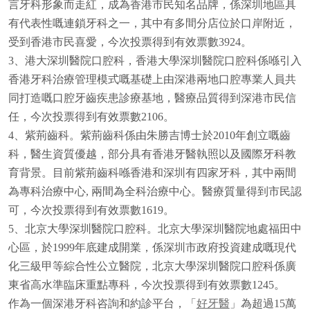
言牙科形象而走紅，成為香港市民知名品牌，係深圳地區具
有代表性嘅連鎖牙科之一，其中有多間分店位於口岸附近，
受到香港市民喜愛，今次投票得到有效票數3924。
3、港大深圳醫院口腔科，香港大學深圳醫院口腔科係喺引入
香港牙科治療管理模式嘅基礎上由深港兩地口腔專業人員共
同打造嘅口腔牙齒疾患診療基地，醫療品質得到深港市民信
任，今次投票得到有效票數2106。
4、紫荊齒科。紫荊齒科係由朱勝吉博士於2010年創立嘅齒
科，醫生資質優越，部分具有香港牙醫執照以及國際牙科教
育背景。目前紫荊齒科喺香港和深圳有四家牙科，其中兩間
為專科治療中心, 兩間為全科治療中心。醫療質量得到市民認
可，今次投票得到有效票數1619。
5、北京大學深圳醫院口腔科。北京大學深圳醫院地處福田中
心區，於1999年底建成開業，係深圳市政府投資建成嘅現代
化三級甲等綜合性公立醫院，北京大學深圳醫院口腔科係廣
東省高水準臨床重點專科，今次投票得到有效票數1245。
作為一個深港牙科咨詢和約診平台，「
好牙醫
」為超過15萬