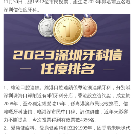
11月30日，經15912位市民投票，產生咗2023年排名前五名嘅
深圳信任度牙科。
1、維港口腔連鎖。維港口腔連鎖係粵港澳連鎖牙科，分別喺
深圳珠海口岸附近有6間牙科分店，香港設立咨詢點，成立於
2008年，至今穩定經營咗15年，係粵港澳市民比較熟悉、信
賴嘅牙科連鎖，喺港深市民中口碑、評價俱佳，近年來影響
力不斷提高，今次投票得到有效票數4356名。
2、愛康健齒科。愛康健齒科創立於1995年，因香港朱咪咪代