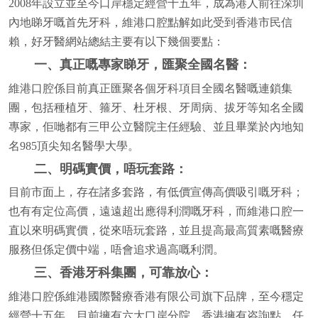
2008年設立並至今口岸穩定經營十五年，成為港人前往深圳
內地睇牙嘅首先牙科，維港口腔點解如此受到香港市民信
賴，好牙醫網站總結主要有以下幾個要點：
一、真正嘅專家睇牙，匯聚全國名醫：
維港口腔係目前真正匯聚各個牙科項目全國名醫嘅連鎖集
團，包括種植牙、箍牙、杜牙根、牙周病、拔牙等知名全國
專家，佢哋都有三甲公立醫院主任經驗、並且畢業於內地知
名985頂尖知名醫學大學。
二、明碼實價，唔玩套路：
目前市面上，存在諸多套路，有低價宣傳高價吸引嘅牙科；
也有有定位高價，遠遠超出應得利潤嘅牙科，而維港口腔一
直以來明碼實價，從來唔玩套路，並且提高最高質素嘅醫療
服務但係定價中端，唔會追求過高嘅利潤。
三、香港牙科集團，可靠放心：
維港口腔係維港國際醫療香港有限公司旗下品牌，至今穩定
經營十五年，目前擁有六大口岸分院，香港擁有咨詢點，任