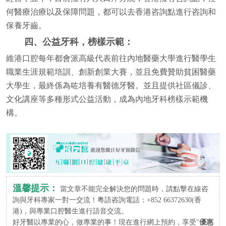
何醫療治療以及保障問題，都可以去香港咨詢點進行咨詢和
保養牙齒。
四、公益牙科，榜樣示範：
維港口腔每年都會派高級代表前往內地醫藥大學進行醫學生
職業生涯規範培訓、創新創業大賽，並且免費贊助貧困醫藥
大學生，最終係為咗培養有醫德牙醫。並且提供社區儀診、
文化講座等多種形式公益活動，成為內地牙科榜樣示範機
構。
溫馨提示：
當文章不能完全解決您的問題時，請點擊在線咨
詢與牙科專家一對一交流！粵語咨詢電話：+852 66372630(香
港)，與專業口腔醫生進行語音交流。
好牙醫以專業的心，做專業的事！現在進行網上預約，享受"
優惠