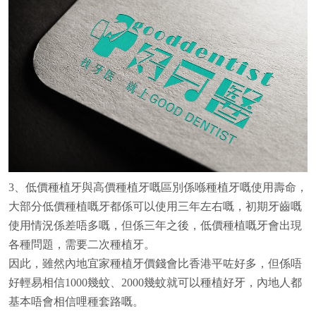
3、低價種植牙與高價種植牙嘅區別係喺種植牙嘅使用壽命，
大部分低價種植嘅牙都係可以使用三年左右嘅，初期牙齒嘅
使用情況係差唔多嘅，但係三年之後，低價種植嘅牙會出現
各種問題，需要二次種植牙。
因此，雖然內地宜家種植牙價錢會比香港平咗好多，但係唔
好輕易相信1000幾蚊、2000幾蚊就可以種植好牙，內地人都
基本唔會相信哩種套路嘅。