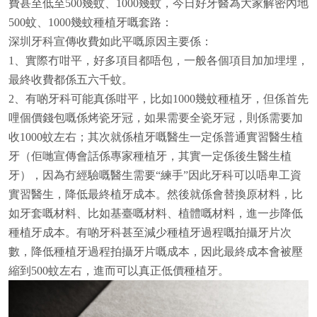
費甚至低至500幾蚊、1000幾蚊，今日好牙醫為大家解密內地
500蚊、1000幾蚊種植牙嘅套路：
深圳牙科宣傳收費如此平嘅原因主要係：
1、實際冇咁平，好多項目都唔包，一般各個項目加加埋埋，
最終收費都係五六千蚊。
2、有啲牙科可能真係咁平，比如1000幾蚊種植牙，但係首先
哩個價錢包嘅係烤瓷牙冠，如果需要全瓷牙冠，則係需要加
收1000蚊左右；其次就係植牙嘅醫生一定係普通實習醫生植
牙（佢哋宣傳會話係專家種植牙，其實一定係後生醫生植
牙），因為冇經驗嘅醫生需要“練手”因此牙科可以唔卑工資
實習醫生，降低最終植牙成本。然後就係會替換原材料，比
如牙套嘅材料、比如基臺嘅材料、植體嘅材料，進一步降低
種植牙成本。有啲牙科甚至減少種植牙過程嘅拍攝牙片次
數，降低種植牙過程拍攝牙片嘅成本，因此最終成本會被壓
縮到500蚊左右，進而可以真正低價種植牙。