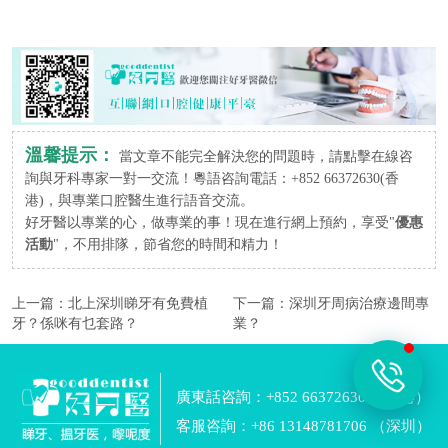
溫馨提示：
當文章不能完全解決您的問題時，請點擊在線咨
詢與牙科專家一對一交流！粵語咨詢電話：+852 66372630(香
港)，與專業口腔醫生進行語音交流。
好牙醫以專業的心，做專業的事！現在進行網上預約，享受"
優惠
活動
"，不用排隊，節省您的時間和精力！
上一篇：
北上深圳睇牙有免費植
下一篇：
深圳牙周病治療邊間專
牙？係咪有乜套路？
業？
廣東話咨詢：+852 66372630 （香港）
客服咨詢：+86 13148781706 （深圳）