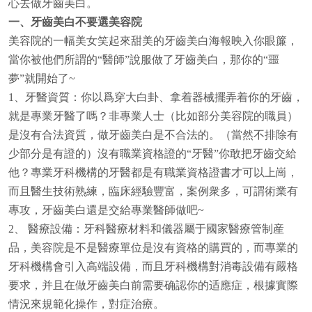
心去做牙齒美白。
一、牙齒美白不要選美容院
美容院的一幅美女笑起來甜美的牙齒美白海報映入你眼簾，
當你被他們所謂的“醫師”說服做了牙齒美白，那你的“噩
夢”就開始了~
1、牙醫資質：你以爲穿大白卦、拿着器械擺弄着你的牙齒，
就是專業牙醫了嗎？非專業人士（比如部分美容院的職員）
是沒有合法資質，做牙齒美白是不合法的。（當然不排除有
少部分是有證的）沒有職業資格證的“牙醫”你敢把牙齒交給
他？專業牙科機構的牙醫都是有職業資格證書才可以上崗，
而且醫生技術熟練，臨床經驗豐富，案例衆多，可謂術業有
專攻，牙齒美白還是交給專業醫師做吧~
2、 醫療設備：牙科醫療材料和儀器屬于國家醫療管制産
品，美容院是不是醫療單位是沒有資格的購買的，而專業的
牙科機構會引入高端設備，而且牙科機構對消毒設備有嚴格
要求，并且在做牙齒美白前需要确認你的适應症，根據實際
情況來規範化操作，對症治療。