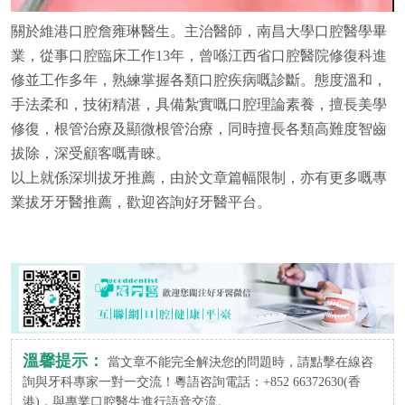
關於維港口腔詹雍琳醫生。主治醫師，南昌大學口腔醫學畢
業，從事口腔臨床工作13年，曾喺江西省口腔醫院修復科進
修並工作多年，熟練掌握各類口腔疾病嘅診斷。態度溫和，
手法柔和，技術精湛，具備紮實嘅口腔理論素養，擅長美學
修復，根管治療及顯微根管治療，同時擅長各類高難度智齒
拔除，深受顧客嘅青睞。
以上就係深圳拔牙推薦，由於文章篇幅限制，亦有更多嘅專
業拔牙牙醫推薦，歡迎咨詢好牙醫平台。
溫馨提示：
當文章不能完全解決您的問題時，請點擊在線咨
詢與牙科專家一對一交流！粵語咨詢電話：+852 66372630(香
港)，與專業口腔醫生進行語音交流。