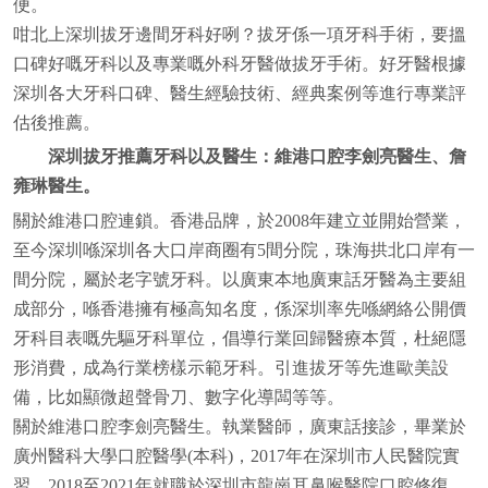
便。
咁北上深圳拔牙邊間牙科好咧？拔牙係一項牙科手術，要搵
口碑好嘅牙科以及專業嘅外科牙醫做拔牙手術。好牙醫根據
深圳各大牙科口碑、醫生經驗技術、經典案例等進行專業評
估後推薦。
深圳拔牙推薦牙科以及醫生：維港口腔李劍亮醫生、詹
雍琳醫生。
關於維港口腔連鎖。香港品牌，於2008年建立並開始營業，
至今深圳喺深圳各大口岸商圈有5間分院，珠海拱北口岸有一
間分院，屬於老字號牙科。以廣東本地廣東話牙醫為主要組
成部分，喺香港擁有極高知名度，係深圳率先喺網絡公開價
牙科目表嘅先驅牙科單位，倡導行業回歸醫療本質，杜絕隱
形消費，成為行業榜樣示範牙科。引進拔牙等先進歐美設
備，比如顯微超聲骨刀、數字化導闆等等。
關於維港口腔李劍亮醫生。執業醫師，廣東話接診，畢業於
廣州醫科大學口腔醫學(本科)，2017年在深圳市人民醫院實
習，2018至2021年就職於深圳市龍崗耳鼻喉醫院口腔修復