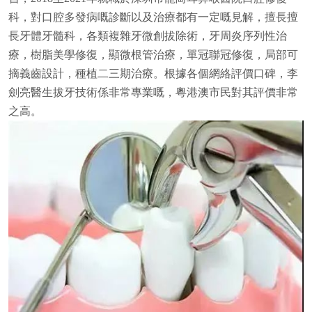
科，對口腔多發病嘅診斷以及治療都有一定嘅見解，擅長擅
長牙體牙髓科，各類複雜牙微創拔除術，牙周炎序列性治
療，樹脂美學修復，顯微根管治療，單冠聯冠修復，局部可
摘義齒設計，種植二三期治療。根據各個網絡評價口碑，李
劍亮醫生拔牙技術係非常專業嘅，粵港澳市民對其評價非常
之高。