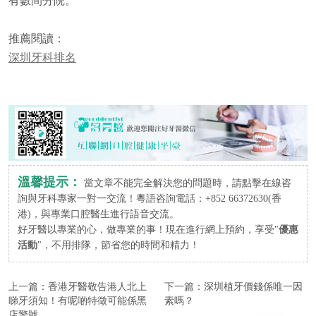
有數間分院。
推薦閱讀：
深圳牙科排名
溫馨提示：
當文章不能完全解決您的問題時，請點擊在線咨
詢與牙科專家一對一交流！粵語咨詢電話：+852 66372630(香
港)，與專業口腔醫生進行語音交流。
好牙醫以專業的心，做專業的事！現在進行網上預約，享受"
優惠
活動
"，不用排隊，節省您的時間和精力！
上一篇：
香港牙醫敬告港人北上
下一篇：
深圳植牙價錢係唯一因
睇牙須知！有呢啲特徵可能係黑
素嗎？
店警號