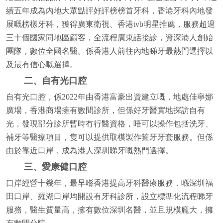
續五年成為內地大眾點評好評榜榜首牙科，香港牙科內地發
展嘅榜樣牙科，獲得廣東衛視、香港tvb明星推薦，服務超過
三十個國家同地區顧客，全流程廣東話接診，資深港人創始
團隊，數位全國名醫。係香港人前往內地睇牙最熱門選擇以
及最有信心嘅選擇。
二、自有光口腔
自有光口腔，係2022年由香港富豪出資建立嘅，地處佳寧娜
廣場，香港商場擁有數間診所，但係好牙醫實地探訪自有
光，發現部分診所暫時冇行醫資格，唔可以操作包括洗牙、
補牙等醫療項目，隻可以提供取模製作箍牙牙套服務。但係
由於靠近口岸，成為港人深圳睇牙嘅熱門選擇。
三、愛康健口腔
口岸經營十幾年，最早喺香港提高牙科醫療服務，喺深圳福
田口岸、羅湖口岸均開設有牙科診所，設立標準化流程睇牙
服務，醫生質量高，擁有數位深圳名醫，並且規模龐大，擁