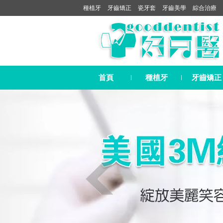
種植牙
牙齒矯正
瓷牙套
牙齒美學
綜合治療
首頁
種植牙
牙齒矯正