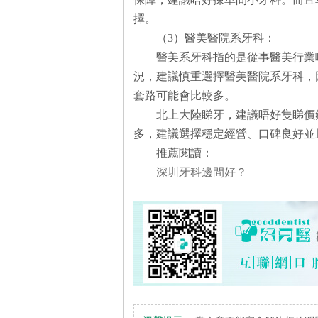
擇。
（3）醫美醫院系牙科：
醫美系牙科指的是從事醫美行業
況，建議慎重選擇醫美醫院系牙科，
套路可能會比較多。
北上大陸睇牙，建議唔好隻睇價
多，建議選擇穩定經營、口碑良好並
推薦閱讀：
深圳牙科邊間好？