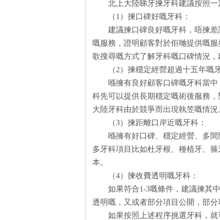
北上大陸睇牙揀牙科建議按照一
（1）揀口碑好嘅牙科：
建議揀口碑良好嘅牙科，唔揀差
嘅服務，證明顧客對於佢哋提供嘅服務感
歌搜尋嘅方式了解牙科嘅口碑情況，
（2）揀穩定經營超過十五年嘅
喺擁有良好顧客口碑嘅牙科當中
科先可以提供長期穩定嘅術後服務，
大陸牙科由於競爭而出現執笠嘅情況
（3）揀距離口岸近嘅牙科：
喺擁有好口碑、穩定經營、多間
多牙科項目比如杜牙根、種植牙、箍
本。
（4）揀收費透明嘅牙科：
如果符合1-3嘅條件，建議揀
透明嘅，又或者部分項目公開，部分
如果按照上述程序挑選牙科，就