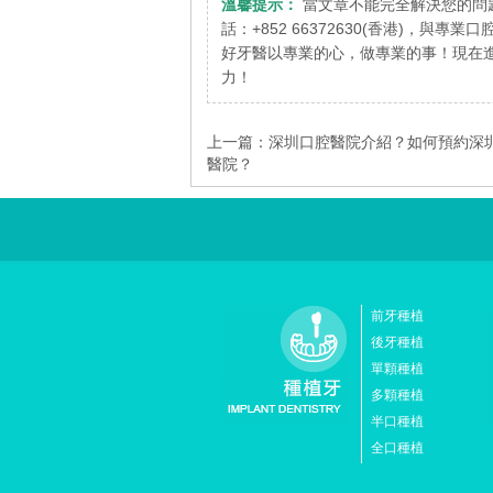
溫馨提示：
當文章不能完全解決您的問
話：+852 66372630(香港)，與專
好牙醫以專業的心，做專業的事！現在進
力！
上一篇：
深圳口腔醫院介紹？如何預約深
醫院？
前牙種植
後牙種植
單顆種植
多顆種植
半口種植
全口種植