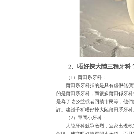
2、唔好揀大陸三種牙科
（1）莆田系牙科：
莆田系牙科指的是具有虛假低價
的是莆田系牙科，而很多莆田係牙科
是為了咗公益或者回饋市民等，他們
評。建議千祈唔好揀大陸莆田系牙科
（2）單間小牙科：
大陸牙科競爭激烈，宜家出現執
保障，建議唔好揀單間小牙科。而且