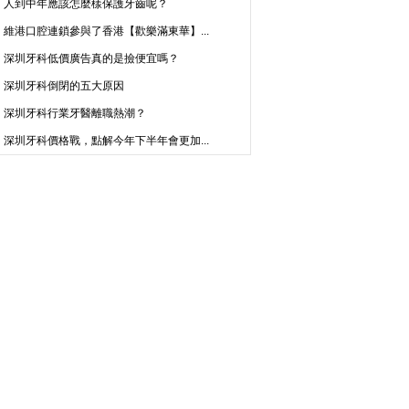
人到中年應該怎麼樣保護牙齒呢？
維港口腔連鎖參與了香港【歡樂滿東華】...
深圳牙科低價廣告真的是撿便宜嗎？
深圳牙科倒閉的五大原因
深圳牙科行業牙醫離職熱潮？
深圳牙科價格戰，點解今年下半年會更加...