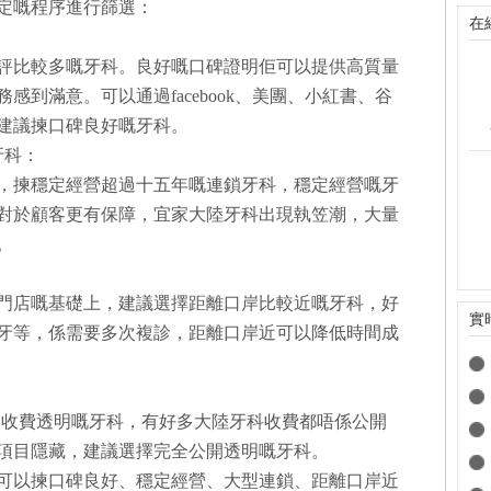
定嘅程序進行篩選：
在
評比較多嘅牙科。良好嘅口碑證明佢可以提供高質量
到滿意。可以通過facebook、美團、小紅書、谷
建議揀口碑良好嘅牙科。
牙科：
，揀穩定經營超過十五年嘅連鎖牙科，穩定經營嘅牙
對於顧客更有保障，宜家大陸牙科出現執笠潮，大量
。
門店嘅基礎上，建議選擇距離口岸比較近嘅牙科，好
實
牙等，係需要多次複診，距離口岸近可以降低時間成
其中收費透明嘅牙科，有好多大陸牙科收費都唔係公開
項目隱藏，建議選擇完全公開透明嘅牙科。
可以揀口碑良好、穩定經營、大型連鎖、距離口岸近