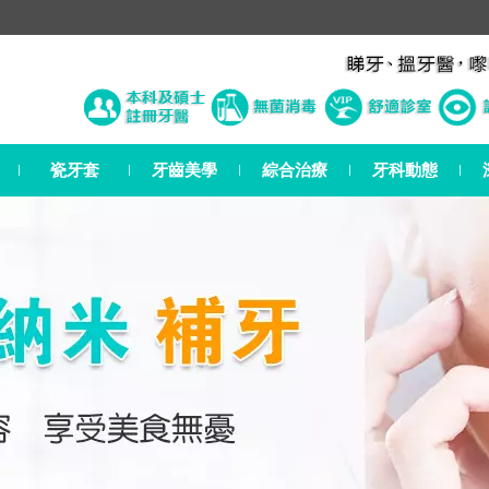
瓷牙套
牙齒美學
綜合治療
牙科動態