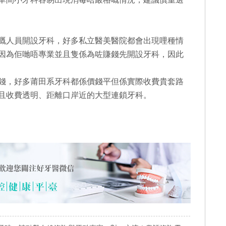
嘅人員開設牙科，好多私立醫美醫院都會出現哩種情
因為佢哋唔專業並且隻係為咗賺錢先開設牙科，因此
錢，好多莆田系牙科都係價錢平但係實際收費貴套路
且收費透明、距離口岸近的大型連鎖牙科。