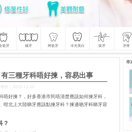
全瓷牙
鑲牙
烤瓷牙
冷光美白
拔牙
牙疼
專
？有三種牙科唔好揀，容易出事
佈於：2025-11-20
科唔好揀？，好多香港市民唔清楚應該如何揀牙科，
。咁北上大陸睇牙應該點揀牙科？揀邊啲牙科睇牙容
科？