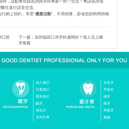
題時，請點擊在線咨詢與牙科專家一對一交流！粵語咨詢電
業口腔醫生進行語音交流。
行網上預約，享受"
優惠活動
"，不用排隊，節省您的時間和精
圳口腔
下一篇：
深圳福田口岸牙科邊間好？港人北上睇
牙推薦
成人矯正
全瓷牙
兒童矯正
牙缺失
隱形矯正
補牙
齙牙
鑲牙
地包天
烤瓷牙
牙列不齊
義齒