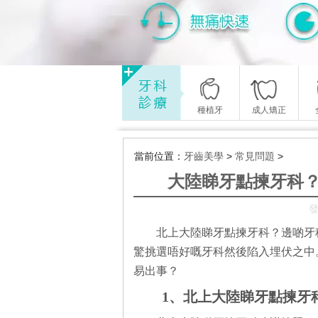
種植牙
成人矯正
當前位置：
牙齒美學
>
常見問題
>
大陸睇牙點揀牙科
發
北上大陸睇牙點揀牙科？邊啲牙
驚挑選唔好嘅牙科然後陷入埋伏之中
易出事？
1、北上大陸睇牙點揀牙