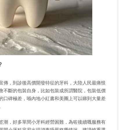
？
宣傳，到診後高價開發特征的牙科，大陸人民最痛恨
會不斷的包裝自身，比如包裝成所謂醫院，包裝低價
的口碑極差，喺內地小紅書和美團上可以睇到大量差
。
笠潮，好多單間小牙科經營困難，為咗後續嘅服務有
單間小牙科容易出現消毒唔嚴格嘅情況，建議慎重選