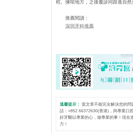
程。揀啱地方，之後覆診同跟進自然
推薦閱讀：
深圳牙科推薦
溫馨提示：
當文章不能完全解決您的問
話：+852 66372630(香港)，與專
好牙醫以專業的心，做專業的事！現在進
力！