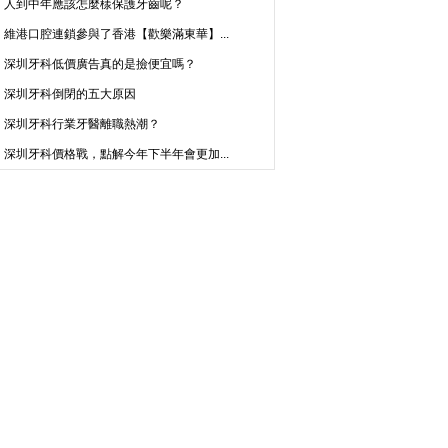
人到中年應該怎麼樣保護牙齒呢？
維港口腔連鎖參與了香港【歡樂滿東華】...
深圳牙科低價廣告真的是撿便宜嗎？
深圳牙科倒閉的五大原因
深圳牙科行業牙醫離職熱潮？
深圳牙科價格戰，點解今年下半年會更加...