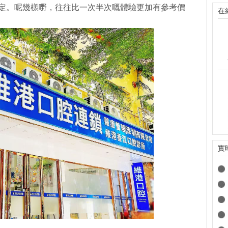
定。呢幾樣嘢，往往比一次半次嘅體驗更加有參考價
在
實