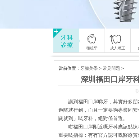
種植牙
成人矯正
當前位置：
牙齒美學
>
常見問題
>
深圳福田口岸牙
發
講到福田口岸睇牙，其實好多朋
過關就行到，而且一定要夠專業同安
關就到」嘅牙科，絕對係首選。
咁福田口岸附近嘅牙科應該點揀
重要嘅指標：有冇官方認可嘅醫療質