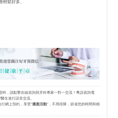
會輕鬆好多。
題時，請點擊在線咨詢與牙科專家一對一交流！粵語咨詢電
業口腔醫生進行語音交流。
行網上預約，享受"
優惠活動
"，不用排隊，節省您的時間和精