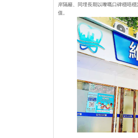
岸隔籬、同埋長期以嚟嘅口碑穩唔穩
值。