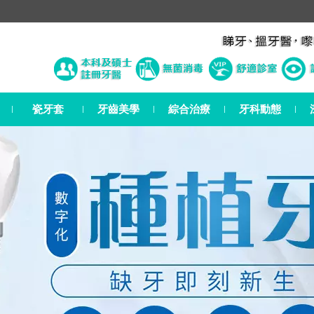
瓷牙套
牙齒美學
綜合治療
牙科動態