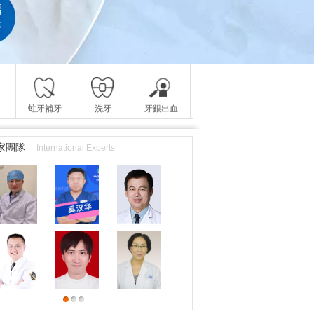
蛀牙補牙
洗牙
牙齦出血
家團隊
International Experts