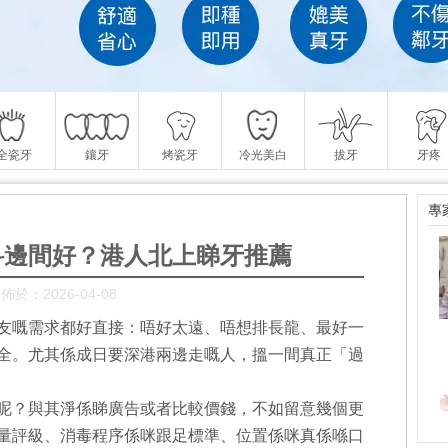
全瓷牙
鑲牙
烤瓷牙
冷光美白
拔牙
牙疼
專
科邊間好？港人北上睇牙推薦
佈於：2026-04-08
友嘅需求都好直接：唔好太遠、唔想排長龍、最好一
全。尤其係成日要深港兩邊走嘅人，搵一間真正「過
呢？與其淨係睇廣告或者比較價錢，不如留意幾個更
量評級、消毒程序係咪跟足標準、位置係咪真係喺口