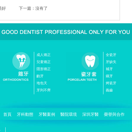
唔好
下一篇：沒有了
成人矯正
全瓷牙
兒童矯正
牙缺失
隱形矯正
補牙
齙牙
鑲牙
地包天
烤瓷牙
牙列不齊
義齒
首頁
牙科動態
牙醫案例
醫院環境
深圳牙醫
榮譽與合作