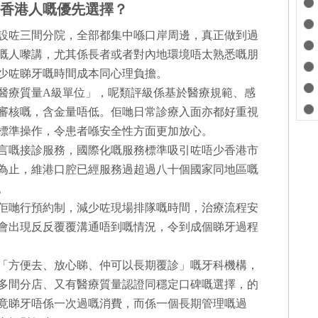
香港人嘅優先選擇？
設咗三間分院，全部都集中喺口岸周邊，真正做到過
嘅人嚟講，尤其係長者或者對內地環境唔太熟悉嘅朋
少咗睇牙嘅時間成本同心理負擔。
醫療質量A級單位」，呢類評級係基於醫療規範、感
審核嘅，含金量唔低。佢哋日常診療入面亦都好重視
標準操作，令患者喺安全性方面更加放心。
言嘅接診服務，國際化嘅服務標準吸引咗唔少香港市
為止，維港口腔已經服務過超過八十個國家同地區嘅
。
佢哋行預約制，減少咗現場排隊嘅時間，治療流程安
會出現反反覆覆溝通唔到嘅情況，令到成個睇牙過程
「方便去、放心睇、仲可以長期覆診」嘅牙科機構，
多間分店、又有醫療質量認證同穩定口碑嘅選擇，的
竟睇牙唔係一次過嘅消費，而係一個長期管理嘅過