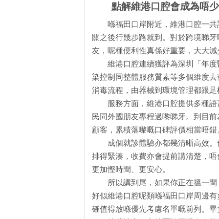
點解維港口腔會成為唔少
喺福田口岸附近，維港口腔一共
關之後行幾步路就到。對於跨境睇牙
友，呢種便利性真係好重要，大大減
維港口腔連續獲評為深圳「年度
染控制同整體服務質素等多個維度去
消毒流程，由器械到環境管理都跟足
服務方面，維港口腔提供多種語
民同外國朋友專程過嚟睇牙。到目前
顧客，累積落嚟嘅口碑評價相當唔錯
成個就診體驗亦都幾清晰高效。
排得緊湊，收費亦會提前講清楚，唔
更加慳時間、更安心。
所以講到尾，如果你正在搵一間
好似維港口腔呢類喺福田口岸周邊有
確值得放喺優先考慮名單嘅前列。畢