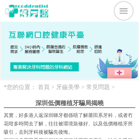
*您的位置：
首頁 >
牙齒美學
>
常見問題
>
深圳低價種植牙騙局揭曉
其實，好多港人返深圳睇牙都係唔了解莆田系牙科，或者冇
花咁多時間去了解，往往被環境裝修好、以及低價種植牙所
吸引，去到牙科後被騙先後悔。