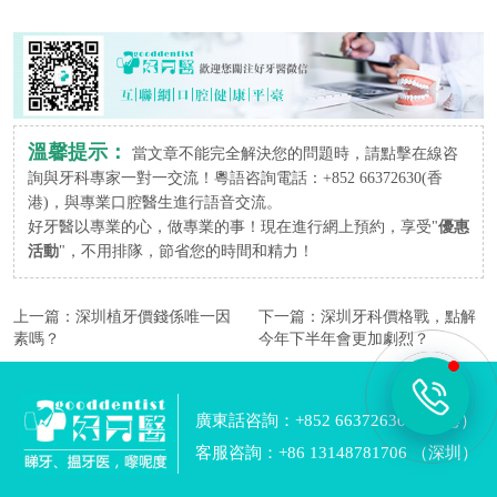
溫馨提示：
當文章不能完全解決您的問題時，請點擊在線咨
詢與牙科專家一對一交流！粵語咨詢電話：+852 66372630(香
港)，與專業口腔醫生進行語音交流。
好牙醫以專業的心，做專業的事！現在進行網上預約，享受"
優惠
活動
"，不用排隊，節省您的時間和精力！
上一篇：
深圳植牙價錢係唯一因
下一篇：
深圳牙科價格戰，點解
素嗎？
今年下半年會更加劇烈？
廣東話咨詢：+852 66372630 （香港）
客服咨詢：+86 13148781706 （深圳）