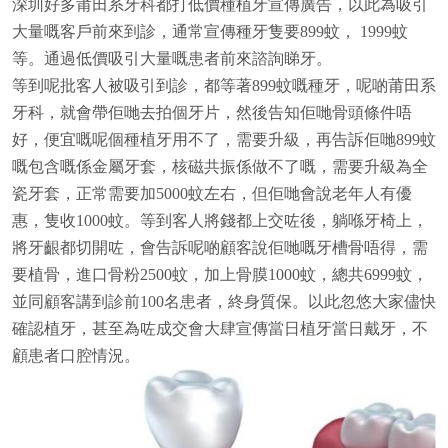
深圳好多莆田系牙科都打低價種植牙宣傳廣告，以此為吸引
大量嘅客戶前來到診，通常宣傳種牙隻要899蚊， 1999蚊
等。通過低價吸引大量嘅患者前來諮詢睇牙。
等到呢批客人被吸引到診，都等著899蚊嘅種牙，呢啲莆田系
牙科，就會帶佢哋去拍個牙片，然後告知佢哋骨頭條件唔
好，便宜嘅呢個種植牙用不了，需要升級，再告訴佢哋899蚊
嘅包含嘅係金屬牙套，核磁共振係做不了嘅，需要升級為全
瓷牙套，正常需要加5000蚊左右，但佢哋會說老年人有優
惠，隻收1000蚊。等到客人將錢都上交咗後，躺喺牙椅上，
將牙齦都切開咗，會告訴呢啲顧客說佢哋嘅牙槽骨唔得，需
要植骨，進口骨粉2500蚊，加上骨膜1000蚊，總共6999蚊，
並同顧客講到診前100名患者，終身質保。以此忽悠大家儘快
確認植牙，甚至為咗成交會大肆宣傳當日植牙當日戴牙，不
顧患者口腔情況。