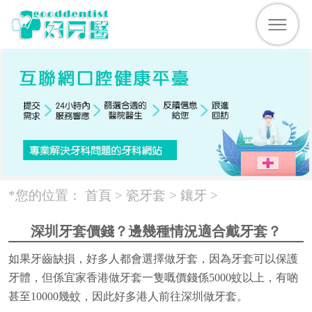
*您的位置：
首頁 >
瓷牙套
>
鑲牙
>
深圳牙套價錢？邊幾種情況適合戴牙套？
如果牙齒缺損，好多人都會選擇做牙套，因為牙套可以保護
牙體，但係宜家香港做牙套一隻嘅價錢係5000蚊以上，有啲
甚至10000幾蚊，因此好多港人前往深圳做牙套。