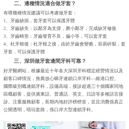
二、邊種情況適合做牙套？
有哩幾種情況建議可以考慮做牙套：
1、牙齒缺損，套牙套可以保護牙體
2、牙齒缺失：以鄰牙為支撐，磨小鄰牙，完成缺牙修復
3、牙齒畸形：牙齒發育不良，偏小等，可以套牙套
4、杜牙根後：杜牙根之後，由於牙齒會變脆，容易碎裂，套
牙套，可以保護牙體
三、深圳做牙套邊間牙科可靠？
好牙醫網站，根據最近十年各大深圳牙科穩定經營情況以及
顧客口碑情況，推薦放心睇牙連鎖口岸牙科—維港口腔。
國際級別嘅連鎖牙科，設備高端，接診超過三十個國家同地
區嘅顧客，提供廣東話、普通話、英文、日語等多種語言接
診。注重服務顧客，長期內地好評榜榜首，並且消費係真正
公開透明，唔玩套路，係口岸大型連鎖牙科。