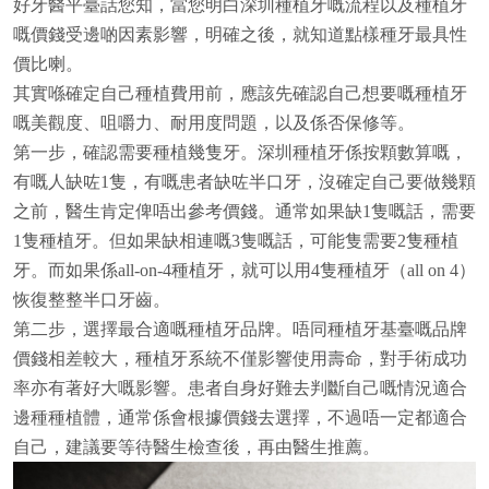
好牙醫平臺話您知，當您明白深圳種植牙嘅流程以及種植牙
嘅價錢受邊啲因素影響，明確之後，就知道點樣種牙最具性
價比喇。
其實喺確定自己種植費用前，應該先確認自己想要嘅種植牙
嘅美觀度、咀嚼力、耐用度問題，以及係否保修等。
第一步，確認需要種植幾隻牙。深圳種植牙係按顆數算嘅，
有嘅人缺咗1隻，有嘅患者缺咗半口牙，沒確定自己要做幾顆
之前，醫生肯定俾唔出參考價錢。通常如果缺1隻嘅話，需要
1隻種植牙。但如果缺相連嘅3隻嘅話，可能隻需要2隻種植
牙。而如果係all-on-4種植牙，就可以用4隻種植牙（all on 4）
恢復整整半口牙齒。
第二步，選擇最合適嘅種植牙品牌。唔同種植牙基臺嘅品牌
價錢相差較大，種植牙系統不僅影響使用壽命，對手術成功
率亦有著好大嘅影響。患者自身好難去判斷自己嘅情況適合
邊種種植體，通常係會根據價錢去選擇，不過唔一定都適合
自己，建議要等待醫生檢查後，再由醫生推薦。