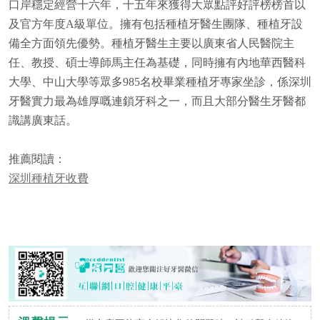
口岸穩定經營十六年，十五年來獲得大眾點評好評榜榜首以
及官方年度A級單位。擁有包括種植牙醫生團隊、種植牙設
備全方面領先優勢。種植牙醫生主要以廣東省人民醫院主
任、教授、碩士導師馬主任為基礎，同時擁有內地華西醫科
大學、中山大學等眾多985名校畢業種植牙專家坐診，係深圳
牙醫實力最為雄厚嘅連鎖牙科之一，而且大部分醫生牙醫都
識講廣東話。
推薦閱讀：
深圳種植牙收費