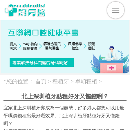
*您的位置：
首頁 >
種植牙
>
單顆種植
>
北上深圳植牙點種好牙又慳錢咧？
宜家北上深圳植牙亦成為一個趨勢，好多港人都想可以用最
平嘅價錢種出最好嘅效果。北上深圳植牙點種好牙又慳錢
咧？