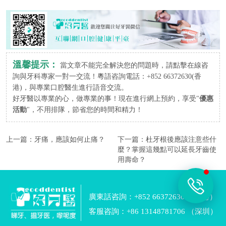
溫馨提示：
當文章不能完全解決您的問題時，請點擊在線咨
詢與牙科專家一對一交流！粵語咨詢電話：+852 66372630(香
港)，與專業口腔醫生進行語音交流。
好牙醫以專業的心，做專業的事！現在進行網上預約，享受"
優惠
活動
"，不用排隊，節省您的時間和精力！
上一篇：
牙痛，應該如何止痛？
下一篇：
杜牙根後應該注意些什
麼？掌握這幾點可以延長牙齒使
用壽命？
廣東話咨詢：+852 66372630 （香港）
客服咨詢：+86 13148781706 （深圳）