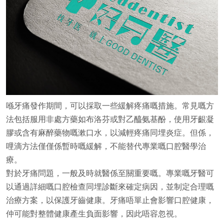
喺牙痛發作期間，可以採取一些緩解疼痛嘅措施。常見嘅方
法包括服用非處方藥如布洛芬或對乙醯氨基酚，使用牙齦凝
膠或含有麻醉藥物嘅漱口水，以減輕疼痛同埋炎症。但係，
哩滴方法僅僅係暫時嘅緩解，不能替代專業嘅口腔醫學治
療。
對於牙痛問題，一般及時就醫係至關重要嘅。專業嘅牙醫可
以通過詳細嘅口腔檢查同埋診斷來確定病因，並制定合理嘅
治療方案，以保護牙齒健康。牙痛唔單止會影響口腔健康，
仲可能對整體健康產生負面影響，因此唔容忽視。