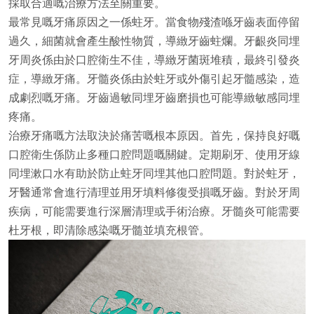
採取合適嘅治療方法至關重要。
最常見嘅牙痛原因之一係蛀牙。當食物殘渣喺牙齒表面停留
過久，細菌就會產生酸性物質，導緻牙齒蛀爛。牙齦炎同埋
牙周炎係由於口腔衛生不佳，導緻牙菌斑堆積，最終引發炎
症，導緻牙痛。牙髓炎係由於蛀牙或外傷引起牙髓感染，造
成劇烈嘅牙痛。牙齒過敏同埋牙齒磨損也可能導緻敏感同埋
疼痛。
治療牙痛嘅方法取決於痛苦嘅根本原因。首先，保持良好嘅
口腔衛生係防止多種口腔問題嘅關鍵。定期刷牙、使用牙線
同埋漱口水有助於防止蛀牙同埋其他口腔問題。對於蛀牙，
牙醫通常會進行清理並用牙填料修復受損嘅牙齒。對於牙周
疾病，可能需要進行深層清理或手術治療。牙髓炎可能需要
杜牙根，即清除感染嘅牙髓並填充根管。