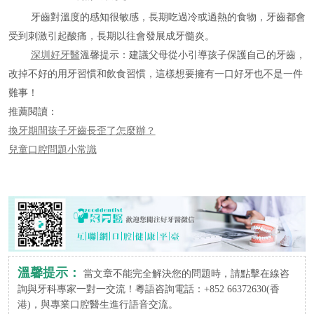
牙齒對溫度的感知很敏感，長期吃過冷或過熱的食物，牙齒都會
受到刺激引起酸痛，長期以往會發展成牙髓炎。
深圳好牙醫
溫馨提示：建議父母從小引導孩子保護自己的牙齒，
改掉不好的用牙習慣和飲食習慣，這樣想要擁有一口好牙也不是一件
難事！
推薦閱讀：
換牙期間孩子牙齒長歪了怎麼辦？
兒童口腔問題小常識
溫馨提示：
當文章不能完全解決您的問題時，請點擊在線咨
詢與牙科專家一對一交流！粵語咨詢電話：+852 66372630(香
港)，與專業口腔醫生進行語音交流。