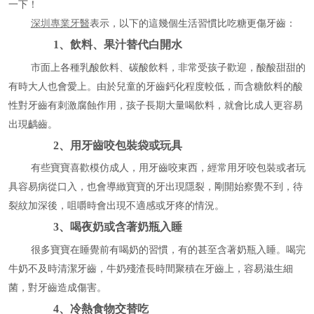
一下！
深圳專業牙醫
表示，以下的這幾個生活習慣比吃糖更傷牙齒：
1、飲料、果汁替代白開水
市面上各種乳酸飲料、碳酸飲料，非常受孩子歡迎，酸酸甜甜的
有時大人也會愛上。由於兒童的牙齒鈣化程度較低，而含糖飲料的酸
性對牙齒有刺激腐蝕作用，孩子長期大量喝飲料，就會比成人更容易
出現齲齒。
2、用牙齒咬包裝袋或玩具
有些寶寶喜歡模仿成人，用牙齒咬東西，經常用牙咬包裝或者玩
具容易病從口入，也會導緻寶寶的牙出現隱裂，剛開始察覺不到，待
裂紋加深後，咀嚼時會出現不適感或牙疼的情況。
3、喝夜奶或含著奶瓶入睡
很多寶寶在睡覺前有喝奶的習慣，有的甚至含著奶瓶入睡。喝完
牛奶不及時清潔牙齒，牛奶殘渣長時間聚積在牙齒上，容易滋生細
菌，對牙齒造成傷害。
4、冷熱食物交替吃