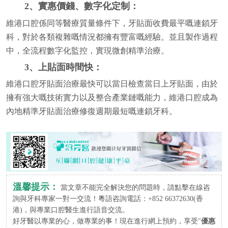
2、實惠價錢、數字化定制：
維港口腔係同等醫療質量條件下，牙貼面收費最平嘅連鎖牙
科，對於各類複雜嘅情況都擁有豐富嘅經驗。並且製作過程
中，全流程數字化監控，實現微創精準治療。
3、上貼面時間快：
維港口腔牙貼面治療最快可以當日檢查當日上牙貼面，由於
擁有強大嘅技術實力以及整合產業鏈嘅能力，維港口腔成為
內地精準牙貼面治療修復週期最短嘅連鎖牙科。
溫馨提示：
當文章不能完全解決您的問題時，請點擊在線咨
詢與牙科專家一對一交流！粵語咨詢電話：+852 66372630(香
港)，與專業口腔醫生進行語音交流。
好牙醫以專業的心，做專業的事！現在進行網上預約，享受"
優惠