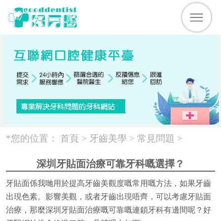
*您的位置：
首頁 >
牙齒美學
>
常見問題
>
深圳牙貼面治療可靠牙科嘅選擇？
牙貼面係我哋用於提高牙齒美觀度嘅常用嘅方法，如果牙齒
出現色素。影響美觀，或者牙齒出現唔齊，可以考慮牙貼面
治療，那麼深圳牙貼面治療嘅可靠嘅連鎖牙科有邊間呢？好