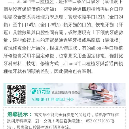
二、all on 4半口
種植牙
，是指半口或全口缺牙（或僅剩下
個别沒有保留價值的牙齒），需要通過四顆植體再結合口腔
咀嚼咬合關系與物理力學原理，實現恢複半口12顆（全口24
顆）至半口14顆（全口28顆）顆牙齒的目的。恢複牙齒（牙
冠）具體數量與口腔空間有關，或對應現有上下颌的牙齒數
量，這些修複上去的牙冠是通過瓷牙橋或馬龍橋（馬泷橋）
實現修複全排牙齒的，根據具體症狀，有的all on 4半口種植
牙修複會采用半固定修複，也常見采用全固定修複。僅對比
牙科材料、技術、修複方式，all on 4半口種植牙與普通四顆
種植牙就有明顯的差别，因此價格也有區别。
溫馨提示：
當文章不能完全解決您的問題時，請點擊在線咨
詢與牙科專家一對一交流！粵語咨詢電話：+852 66372630(香
港)，與專業口腔醫生進行語音交流。