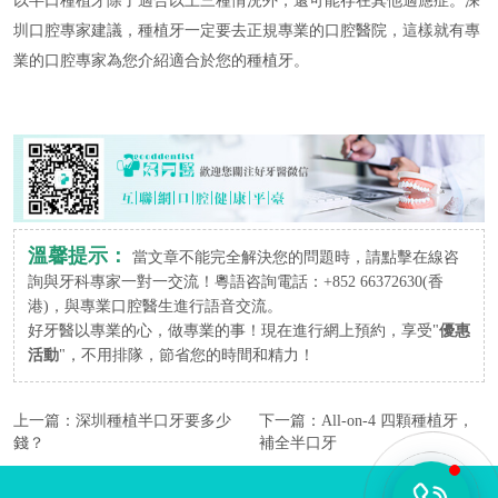
以半口種植牙除了適合以上三種情況外，還可能存在其他適應症。深
圳口腔專家建議，種植牙一定要去正規專業的口腔醫院，這樣就有專
業的口腔專家為您介紹適合於您的種植牙。
溫馨提示：
當文章不能完全解決您的問題時，請點擊在線咨
詢與牙科專家一對一交流！粵語咨詢電話：+852 66372630(香
港)，與專業口腔醫生進行語音交流。
好牙醫以專業的心，做專業的事！現在進行網上預約，享受"
優惠
活動
"，不用排隊，節省您的時間和精力！
上一篇：
深圳種植半口牙要多少
下一篇：
All-on-4 四顆種植牙，
錢？
補全半口牙