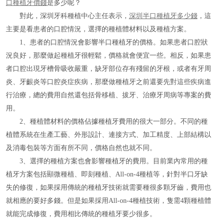
口種植牙價錢
是多少呢？
對此，深圳牙科種植中心主任表示，
深圳半口種植牙多少錢
，這
主要是看患者的口腔情況，選擇的種植體材料以及種植方案。
1、患者的口腔情況會影響半口種植牙的價格。如果患者口腔狀
況良好，那麼做起種植牙很輕鬆，價格就會便宜一些。相反，如果患
者口腔出現牙槽骨吸收嚴重，缺牙部位存有殘留的牙根，或者有牙周
炎、牙齦炎等口腔炎症疾病，那麼做種植牙之前還要先對這些疾病進
行治療，總的費用自然還包括骨移植、拔牙、治療牙周病等專案的費
用。
2、種植體材料的價格佔據種植牙費用的很大一部分。不同的種
植體系統在生產工藝、外形設計、連接方式、加工精度、上部結構以
及消毒包裝等方面有所不同，價格自然也就不同。
3、選擇的種植方案也會影響種植牙的費用。目前業內常用的種
植牙方案包括顯微種植、即刻種植、All-on-4種植等，針對半口牙缺
失的修復，如果採用傳統的種植牙技術就需要種很多顆牙齒，費用也
就相應的要好多錢。但是如果採用All-on-4種植技術，隻需4顆種植體
就能完成修復，費用相比傳統的種植牙要少很多。