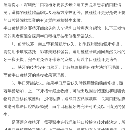
溫馨提示：深圳做半口種植牙要多少錢？這主要是看患者的口腔情
況，選擇的種植體品牌以及種植方案技術等。做種植牙更好是去正規
的口腔醫院找專業的有資質的種植醫生來做。
半口種植適合哪些牙齒缺失的人？深圳口腔專家介紹說：以下三種情
況的患者更適合採用半口種植牙技術修復牙齒缺失。
1、前牙脫落，而且帶有幾顆牙缺失。如果採用活動假牙修復，
需使用卡環或基托，影響美觀和發音。選用種植牙就如同自然長出的
牙一樣美觀，完全避免假牙帶來的麻煩，所以半口種植牙更適合。
2、缺牙的後方沒有自然牙。此時無論採用何種方法均不理想，
而種半口種植牙的修復效果更理想。
3、半口牙齒缺失。如果半口牙齒缺失時採用活動義齒修復，隨
著年齡增加，上、下牙槽骨嚴重收縮，可能出現因舌體運動和咀嚼食
物時義齒移位或翹動，損傷粘膜，造成口腔粘膜潰瘍，長期口腔粘膜
潰瘍可導緻口腔粘膜癌變。而半口種植牙則完全可避免以上情況的發
生。
是否適合種植牙，需要醫生進行詳細的口腔檢查後才能決定，所