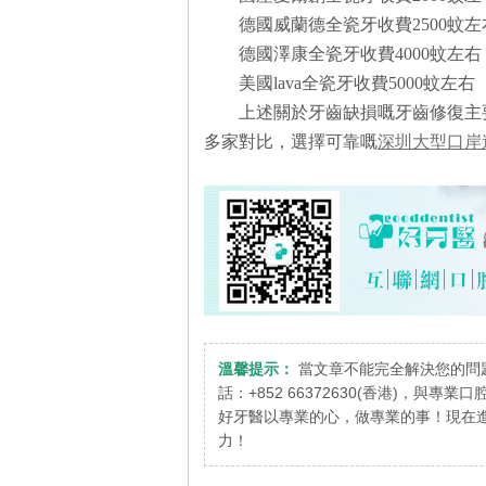
德國威蘭德全瓷牙收費2500蚊左
德國澤康全瓷牙收費4000蚊左右
美國lava全瓷牙收費5000蚊左右
上述關於牙齒缺損嘅牙齒修復主
多家對比，選擇可靠嘅
深圳大型口岸
溫馨提示：
當文章不能完全解決您的問
話：+852 66372630(香港)，與專
好牙醫以專業的心，做專業的事！現在進
力！