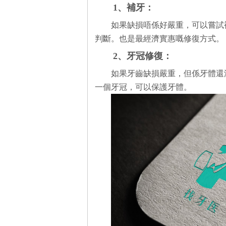
1、補牙：
如果缺損唔係好嚴重，可以嘗試
判斷。也是最經濟實惠嘅修復方式。
2、牙冠修復：
如果牙齒缺損嚴重，但係牙體還
一個牙冠，可以保護牙體。