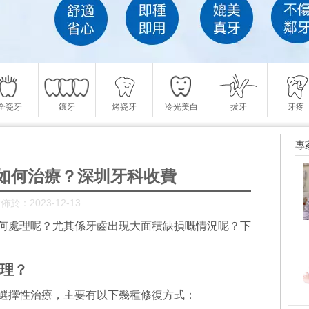
全瓷牙
鑲牙
烤瓷牙
冷光美白
拔牙
牙疼
專
如何治療？深圳牙科收費
佈於：2023-12-13
何處理呢？尤其係牙齒出現大面積缺損嘅情況呢？下
理？
選擇性治療，主要有以下幾種修復方式：