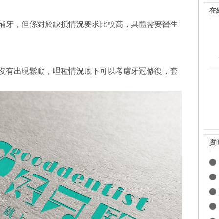
在
補牙，但係對於缺損情況要求比較高，具體需要醫生
沒有出現鬆動，哩種情況底下可以考慮牙冠修復，套
實