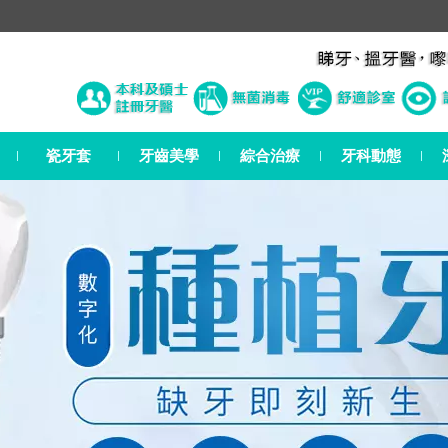
瓷牙套
牙齒美學
綜合治療
牙科動態