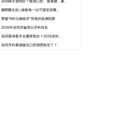
深圳睇牙邊間好？維港口腔、愛康健、麥...
國際醫生節 | 緻敬每一位守護笑容嘅...
警惕“980元種植牙”背後的低價陷阱
2026年深圳牙齒美白牙科排名
深圳羅湖看牙去哪裡更好？2026深圳...
深圳牙科賽德陽光口腔倒閉執笠了？