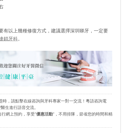
右
要有以上幾種修復方式，建議選擇深圳睇牙，一定要
連鎖牙科
。
題時，請點擊在線咨詢與牙科專家一對一交流！粵語咨詢電
業口腔醫生進行語音交流。
行網上預約，享受"
優惠活動
"，不用排隊，節省您的時間和精