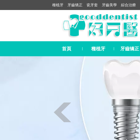
種植牙
牙齒矯正
瓷牙套
牙齒美學
綜合治療
首頁
種植牙
牙齒矯正