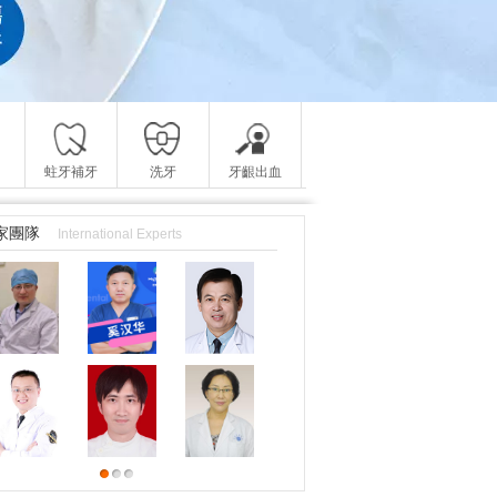
蛀牙補牙
洗牙
牙齦出血
家團隊
International Experts