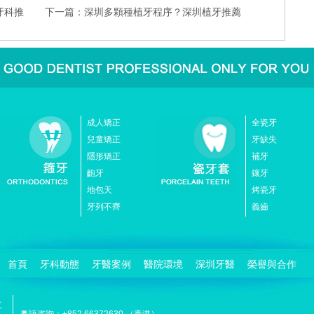
牙科推
下一篇：
深圳多顆種植牙程序？深圳植牙推薦
成人矯正
全瓷牙
兒童矯正
牙缺失
隱形矯正
補牙
齙牙
鑲牙
地包天
烤瓷牙
牙列不齊
義齒
首頁
牙科動態
牙醫案例
醫院環境
深圳牙醫
榮譽與合作
粵語咨詢：+852 66372630 （香港）